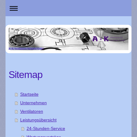
A+K Ventilatoren Vertriebs-GmbH
Sitemap
Startseite
Unternehmen
Ventilatoren
Leistungsübersicht
24-Stunden-Service
Wartungsverträge